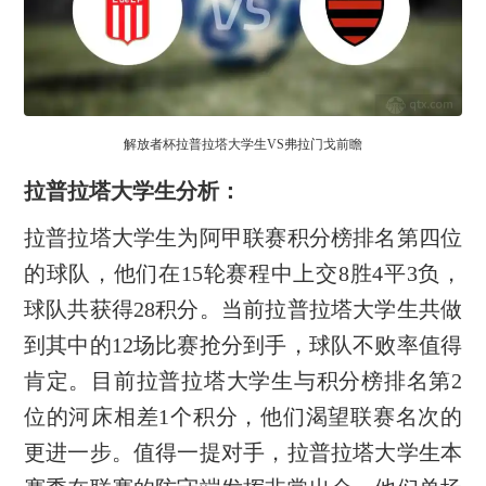
解放者杯拉普拉塔大学生VS弗拉门戈前瞻
拉普拉塔大学生分析：
拉普拉塔大学生为阿甲联赛积分榜排名第四位
的球队，他们在15轮赛程中上交8胜4平3负，
球队共获得28积分。当前拉普拉塔大学生共做
到其中的12场比赛抢分到手，球队不败率值得
肯定。目前拉普拉塔大学生与积分榜排名第2
位的河床相差1个积分，他们渴望联赛名次的
更进一步。值得一提对手，拉普拉塔大学生本