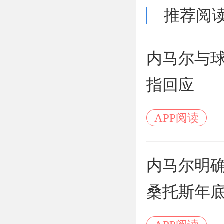
推荐阅
内马尔与球
指回应
APP阅读
内马尔明确
桑托斯年