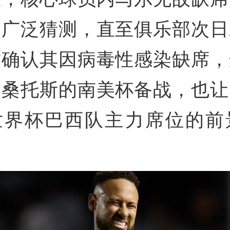
迷广泛猜测，直至俱乐部次日
才确认其因病毒性感染缺席，
动桑托斯的南美杯备战，也让
6世界杯巴西队主力席位的