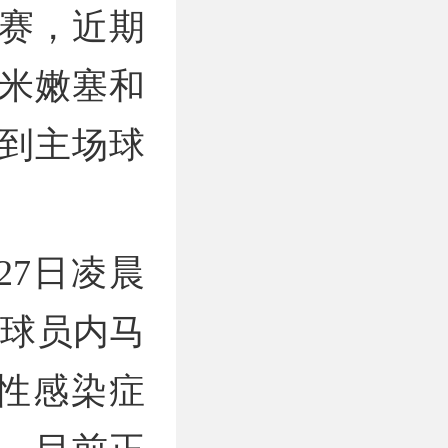
赛，近期
米嫩塞和
到主场球
27日凌晨
“球员内马
毒性感染症