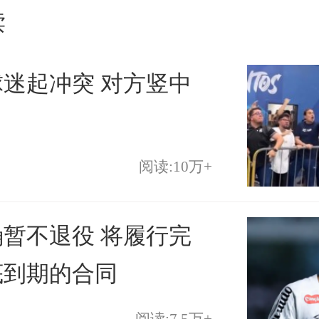
读
迷起冲突 对方竖中
阅读:10万+
暂不退役 将履行完
底到期的合同