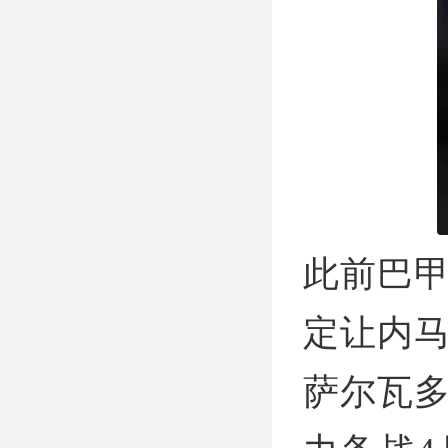
此前巴
定让内
萨尔瓦