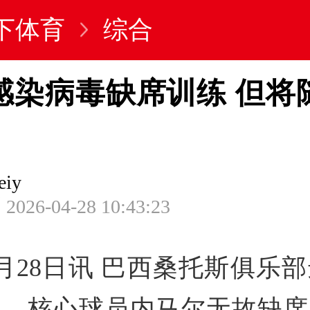
下体育
综合
感染病毒缺席训练 但将
eiy
2026-04-28 10:43:23
月28日讯 巴西桑托斯俱乐
练，核心球员内马尔无故缺席