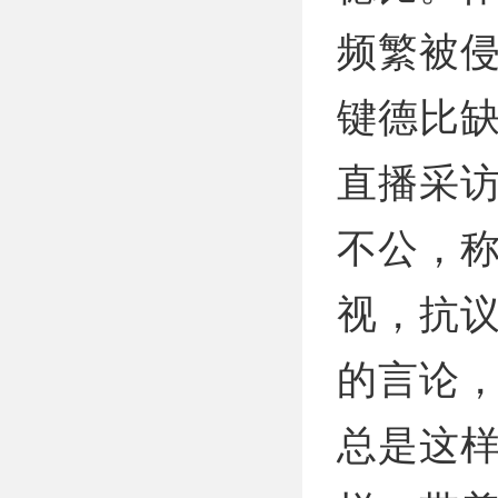
频繁被
键德比
直播采
不公，
视，抗
的言论
总是这