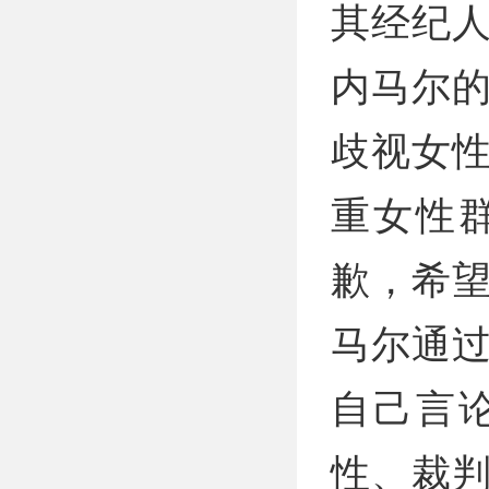
其经纪
内马尔
歧视女
重女性
歉，希望
马尔通
自己言
性、裁