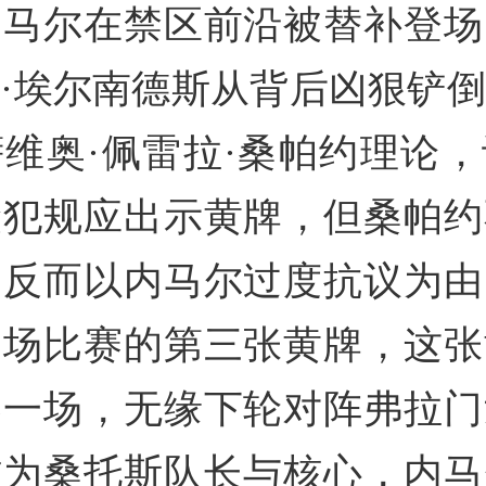
内马尔在禁区前沿被替补登场
·埃尔南德斯从背后凶狠铲
维奥·佩雷拉·桑帕约理论
险犯规应出示黄牌，但桑帕约
，反而以内马尔过度抗议为由
四场比赛的第三张黄牌，这张
赛一场，无缘下轮对阵弗拉门
作为桑托斯队长与核心，内马