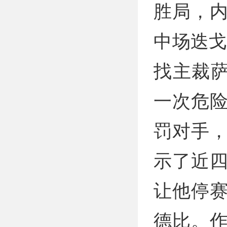
胜局，
中场迭戈
找主裁萨
一次危
罚对手
示了近
让他停
德比。