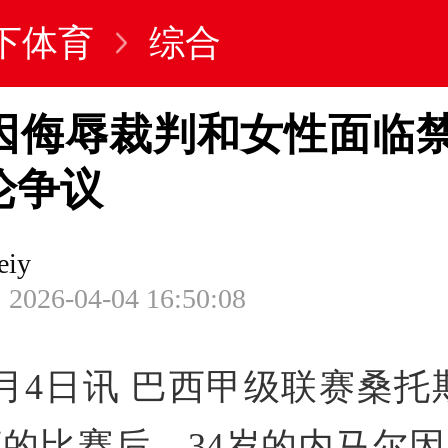
下体育
综合
因侮辱裁判和女性面临禁
论争议
eiy
2026-04-04 16:50:08
月4日讯 巴西甲级联赛桑托斯
的比赛后，34岁的内马尔