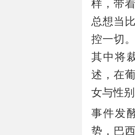
样，带
总想当
控一切
其中将
述，在
女与性别
事件发
势，巴