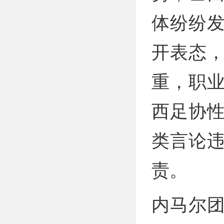
体纷纷
开表态
重，职
西足协
类言论
责。
内马尔