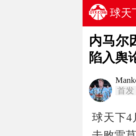
球天
内马尔
陷入舆
Mank
首发
球天下4
击败雷莫