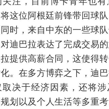
的关注，目前博卡青年也有
望将这位阿根廷前锋带回球队
。同时，来自中东的一些球队
力对迪巴拉表达了完成交易的
巴拉提供高薪合同，这使得转
杂化。在多方博弈之下，迪巴
仅取决于经济因素，还将涉
业规划以及个人生活等多重考