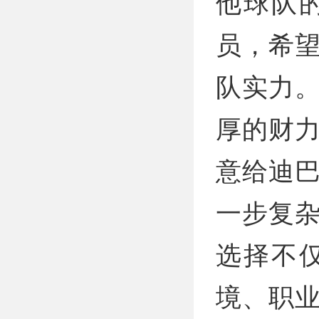
他球队
员，希
队实力
厚的财
意给迪
一步复
选择不
境、职