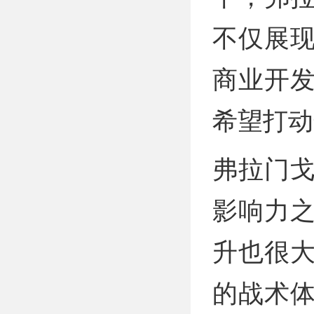
不仅展
商业开
希望打动
弗拉门
影响力
升也很
的战术