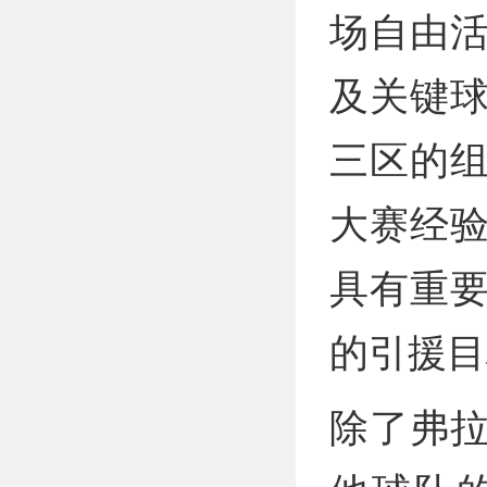
场自由
及关键
三区的
大赛经
具有重
的引援目
除了弗