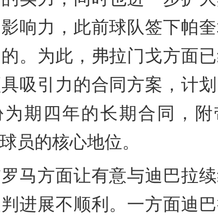
的影响力，此前球队签下帕奎
目的。为此，弗拉门戈方面已
颇具吸引力的合同方案，计划
份为期四年的长期合同，附
球员的核心地位。
前罗马方面让有意与迪巴拉续
谈判进展不顺利。一方面迪巴