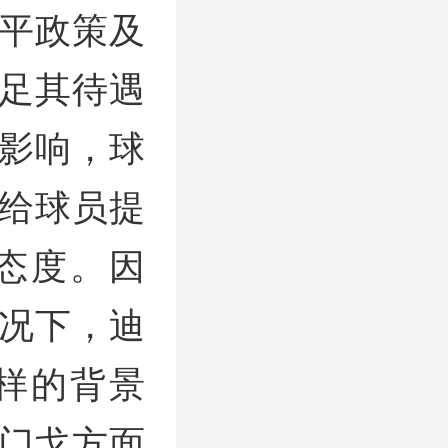
平政策及
足其待遇
影响，球
给球员提
态度。因
况下，迪
样的背景
门戈方面