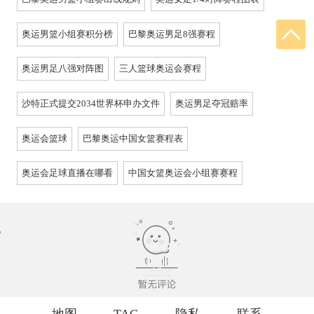
奥运男篮小组赛积分榜
巴黎奥运男足8强赛程
奥运男足八强对阵图
三人篮球奥运会赛程
沙特正式提交2034世界杯申办文件
奥运男足夺冠赔率
奥运会篮球
巴黎奥运中国女篮赛程表
奥运会足球直播在哪看
中国女篮奥运会小组赛赛程