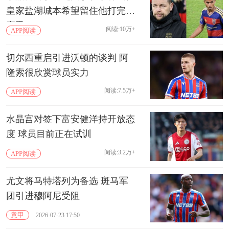
皇家盐湖城本希望留住他打完本
赛季
阅读:10万+
APP阅读
切尔西重启引进沃顿的谈判 阿
隆索很欣赏球员实力
阅读:7.5万+
APP阅读
水晶宫对签下富安健洋持开放态
度 球员目前正在试训
阅读:3.2万+
APP阅读
尤文将马特塔列为备选 斑马军
团引进穆阿尼受阻
意甲
2026-07-23 17:50