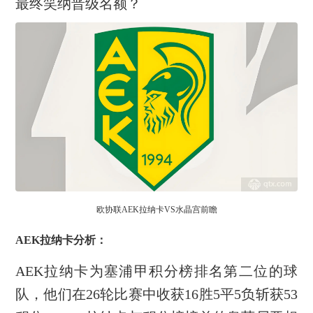
最终笑纳晋级名额？
欧协联AEK拉纳卡VS水晶宫前瞻
AEK拉纳卡分析：
AEK拉纳卡为塞浦甲积分榜排名第二位的球
队，他们在26轮比赛中收获16胜5平5负斩获53