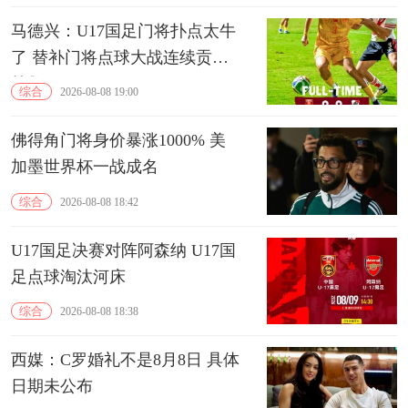
马德兴：U17国足门将扑点太牛
了 替补门将点球大战连续贡献
扑救
综合
2026-08-08 19:00
佛得角门将身价暴涨1000% 美
加墨世界杯一战成名
综合
2026-08-08 18:42
U17国足决赛对阵阿森纳 U17国
足点球淘汰河床
综合
2026-08-08 18:38
西媒：C罗婚礼不是8月8日 具体
日期未公布