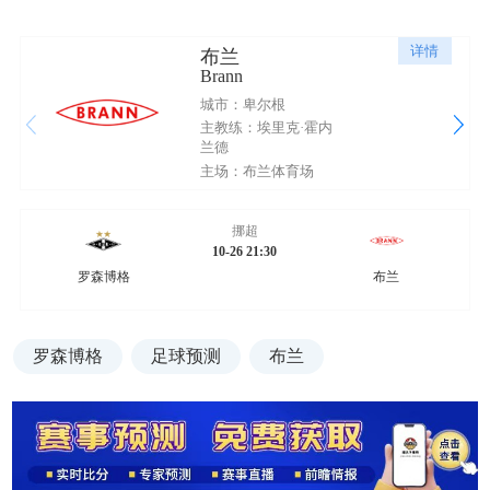
详情
布兰
Brann
城市：卑尔根
主教练：埃里克·霍内
兰德
主场：布兰体育场
挪超
10-26 21:30
罗森博格
布兰
罗森博格
足球预测
布兰