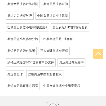
奥运女足决赛对阵时间
奥运男足决赛时间
奥运男足决赛对阵
中国女篮世界排名最新
巴黎奥运男篮小组赛出线规则
奥运女足1/4对阵赛程图表
奥运男篮小组赛积分榜
巴黎奥运男足8强赛程
奥运男足八强对阵图
三人篮球奥运会赛程
沙特正式提交2034世界杯申办文件
奥运男足夺冠赔率
奥运会篮球
巴黎奥运中国女篮赛程表
奥运会足球直播在哪看
中国女篮奥运会小组赛赛程