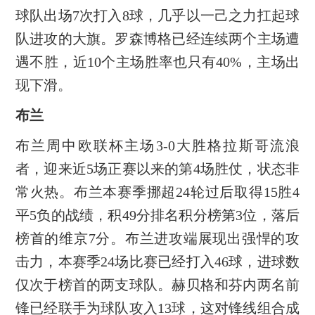
球队出场7次打入8球，几乎以一己之力扛起球
队进攻的大旗。罗森博格已经连续两个主场遭
遇不胜，近10个主场胜率也只有40%，主场出
现下滑。
布兰
布兰周中欧联杯主场3-0大胜格拉斯哥流浪
者，迎来近5场正赛以来的第4场胜仗，状态非
常火热。布兰本赛季挪超24轮过后取得15胜4
平5负的战绩，积49分排名积分榜第3位，落后
榜首的维京7分。布兰进攻端展现出强悍的攻
击力，本赛季24场比赛已经打入46球，进球数
仅次于榜首的两支球队。赫贝格和芬内两名前
锋已经联手为球队攻入13球，这对锋线组合成