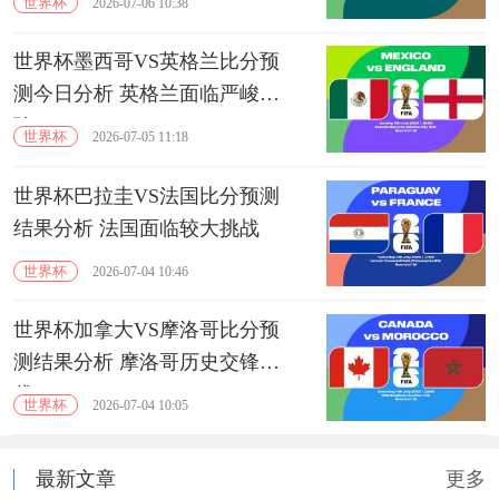
世界杯
2026-07-06 10:38
世界杯墨西哥VS英格兰比分预
测今日分析 英格兰面临严峻考
验
世界杯
2026-07-05 11:18
世界杯巴拉圭VS法国比分预测
结果分析 法国面临较大挑战
世界杯
2026-07-04 10:46
世界杯加拿大VS摩洛哥比分预
测结果分析 摩洛哥历史交锋占
优
世界杯
2026-07-04 10:05
最新文章
更多