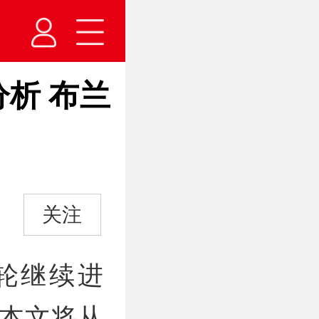
析 布兰
关注
8轮继续进
本文将从