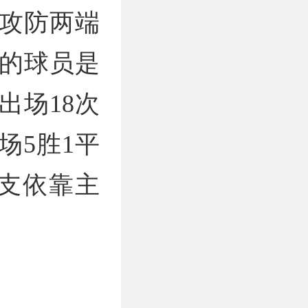
，攻防两端
的球员是
出场18次
场5胜1平
一支依靠主