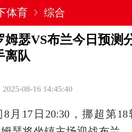
下体育
综合
罗姆瑟VS布兰今日预测分
手离队
2025-08-16 14:45:40
8月17日20:30，挪超第1
罗姆瑟将坐镇主场迎战布兰。