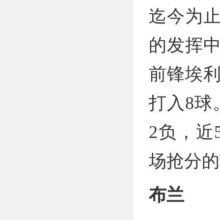
迄今为止
的发挥
前锋埃利
打入8球
2负，近
场抢分的
布兰