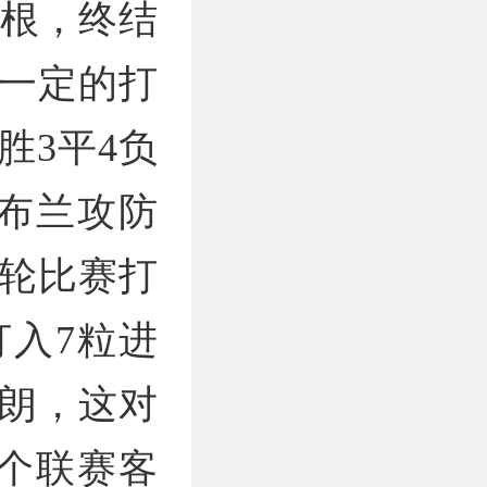
赫根，终结
一定的打
胜3平4负
。布兰攻防
7轮比赛打
打入7粒进
朗，这对
个联赛客