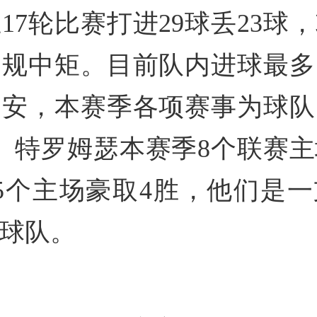
17轮比赛打进29球丢23球
中规中矩。目前队内进球最多
安，本赛季各项赛事为球队
。特罗姆瑟本赛季8个联赛主
5个主场豪取4胜，他们是
球队。