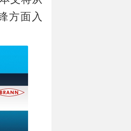
锋方面入
。