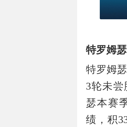
特罗姆瑟
特罗姆瑟
3轮未
瑟本赛季
绩，积3