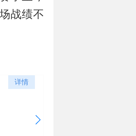
场战绩不
。
详情