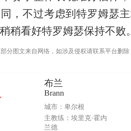
相同，不过考虑到特罗姆瑟主
稍稍看好特罗姆瑟保持不败
上部分图文来自网络，如涉及侵权请联系平台删除
布兰
Brann
城市：卑尔根
主教练：埃里克·霍内
兰德