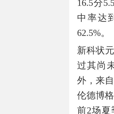
16.5分
中率达到
62.5%。
新科状元
过其尚
外，来自
伦德博格
前2场夏