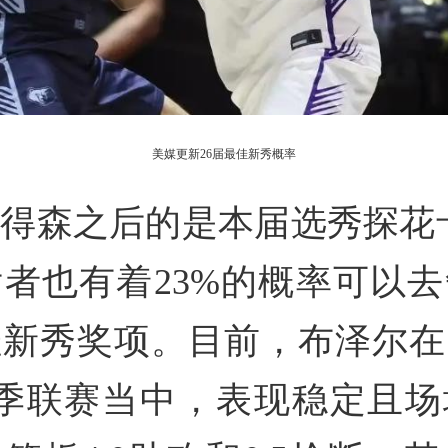
美媒更新26届最佳新秀概率
得森之后的是本届选秀探花
者也有着23%的概率可以
佳新秀奖项。目前，布泽尔在
夏季联赛当中，表现稳定且场