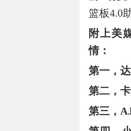
篮板4.0
附上美媒
情：
第一，达
第二，卡
第三，A