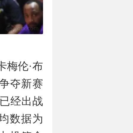
卡梅伦·布
去争夺新赛
已经出战
均数据为