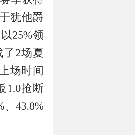
于犹他爵
以25%领
了2场夏
的上场时间
板1.0抢断
、43.8%