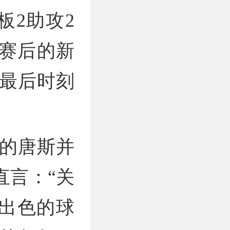
板2助攻2
在赛后的新
最后时刻
的唐斯并
直言：“关
为出色的球