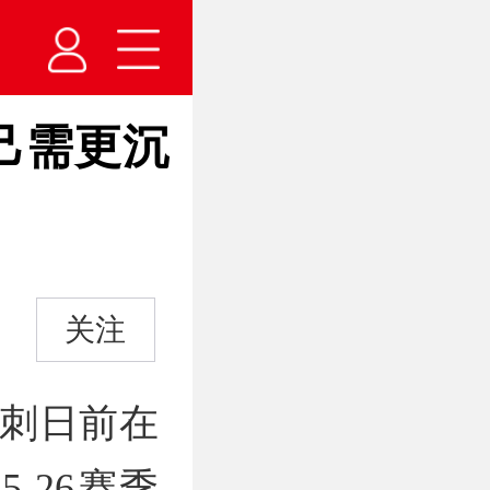
己需更沉
关注
马刺日前在
5-26赛季