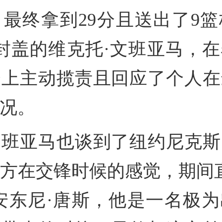
，最终拿到29分且送出了9篮
封盖的维克托·文班亚马，
会上主动揽责且回应了个人在
况。
文班亚马也谈到了纽约尼克斯
方在交锋时候的感觉，期间
安东尼·唐斯，他是一名极