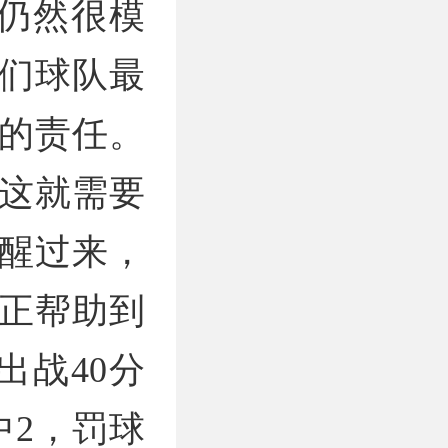
仍然很模
们球队最
的责任。
这就需要
醒过来，
正帮助到
出战40分
中2，罚球