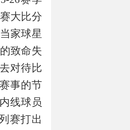
列赛大比分
刺当家球星
刻的致命失
去对待比
赛事的节
内线球员
系列赛打出