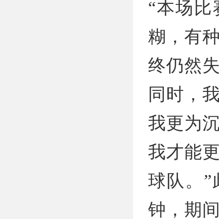
“本场
糊，有
终仍然
同时，
我更为
我才能
球队。”
钟，期间