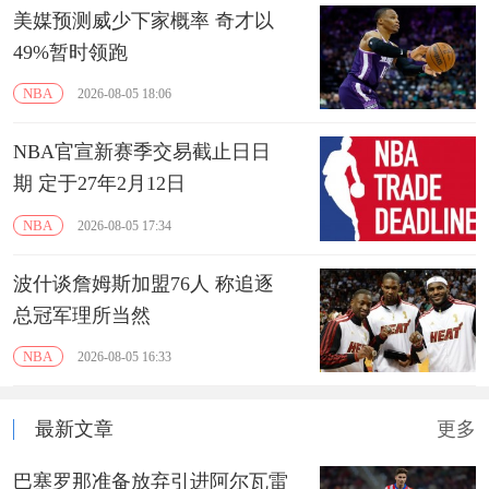
美媒预测威少下家概率 奇才以
49%暂时领跑
NBA
2026-08-05 18:06
NBA官宣新赛季交易截止日日
期 定于27年2月12日
NBA
2026-08-05 17:34
波什谈詹姆斯加盟76人 称追逐
总冠军理所当然
NBA
2026-08-05 16:33
最新文章
更多
巴塞罗那准备放弃引进阿尔瓦雷