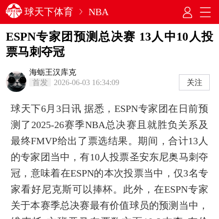
球天下体育
NBA
ESPN专家团预测总决赛 13人中10人投
票马刺夺冠
海蛎王汉库克
首发
2026-06-03 16:34:09
关注
球天下6月3日讯 据悉，ESPN专家团在日前预
测了2025-26赛季NBA总决赛且就胜负关系及
最终FMVP给出了票选结果。期间，合计13人
的专家团当中，有10人投票圣安东尼奥马刺夺
冠，意味着在ESPN的本次投票当中，仅3名专
家看好尼克斯可以捧杯。此外，在ESPN专家
关于本赛季总决赛最有价值球员的预测当中，