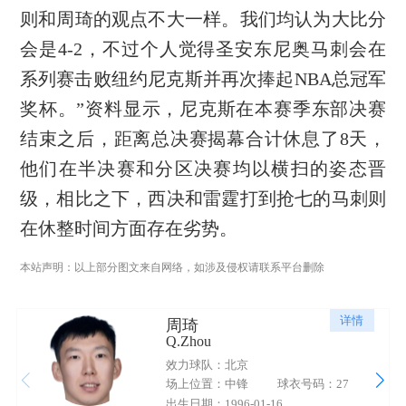
则和周琦的观点不大一样。我们均认为大比分
会是4-2，不过个人觉得圣安东尼奥马刺会在
系列赛击败纽约尼克斯并再次捧起NBA总冠军
奖杯。”资料显示，尼克斯在本赛季东部决赛
结束之后，距离总决赛揭幕合计休息了8天，
他们在半决赛和分区决赛均以横扫的姿态晋
级，相比之下，西决和雷霆打到抢七的马刺则
在休整时间方面存在劣势。
本站声明：以上部分图文来自网络，如涉及侵权请联系平台删除
详情
周琦
Q.Zhou
效力球队：北京
场上位置：中锋
球衣号码：27
出生日期：1996-01-16