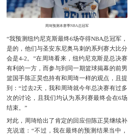
周琦预测本赛季NBA总冠军
“我预测纽约尼克斯最终6场夺得NBA总冠军，
是的，他们与圣安东尼奥马刺的系列赛大比分
会是4-2。”在周琦看来，纽约尼克斯是总决赛
有利的一方，而参与到同一期篮球揭幕的前男
篮国手陈正昊也持有和周琦一样的观点，且提
到：“过去2天，我和周琦就今年总决赛有过多
次的讨论，且我们均认为系列赛最终会在6场
结束。”
对此，周琦给出了肯定的回应但陈正昊继续补
充说道：“不过，我在最终的预测结果当中，