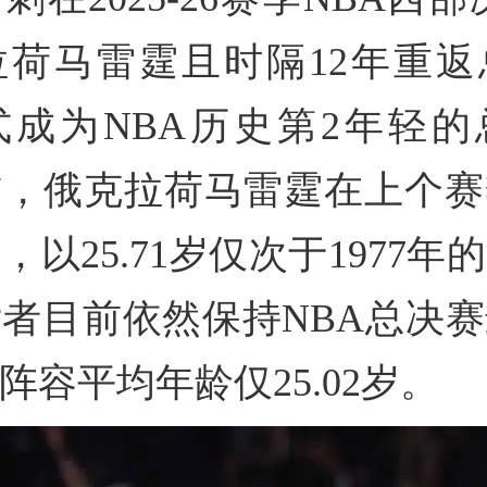
拉荷马雷霆且时隔12年重返
式成为NBA历史第2年轻的
前，俄克拉荷马雷霆在上个赛
，以25.71岁仅次于1977年
者目前依然保持NBA总决
阵容平均年龄仅25.02岁。