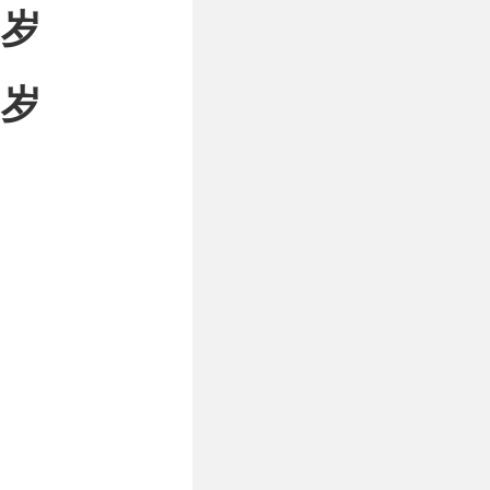
5岁
1岁