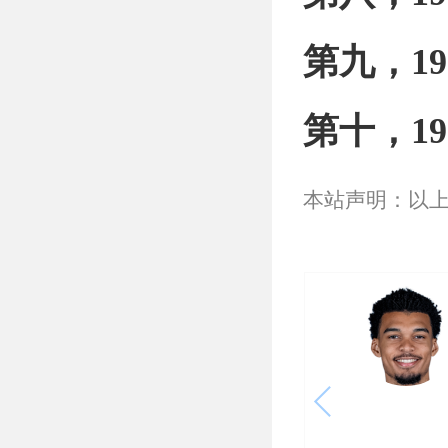
第九，19
第十，19
本站声明：以