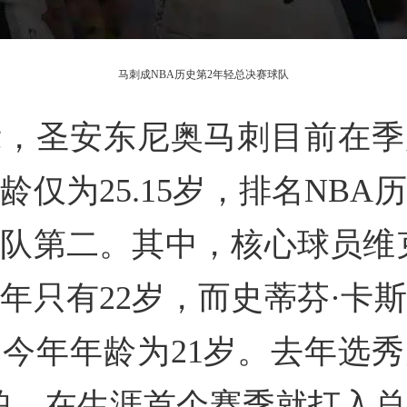
马刺成NBA历史第2年轻总决赛球队
示，圣安东尼奥马刺目前在季
龄仅为25.15岁，排名NBA
队第二。其中，核心球员维
年只有22岁，而史蒂芬·卡
今年年龄为21岁。去年选
珀，在生涯首个赛季就打入