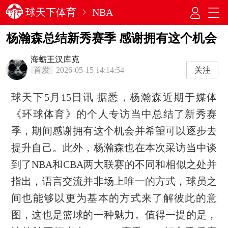
球天下体育
NBA
杨瀚森总结新秀赛季 感谢拥有这个机会
海蛎王汉库克
首发
2026-05-15 14:14:54
关注
球天下5月15日讯 据悉，杨瀚森近期于媒体
《环球体育》的个人专访当中总结了新秀赛
季，期间感谢拥有这个机会并希望可以逐步去
提升自己。此外，杨瀚森也在本次采访当中谈
到了NBA和CBA两大联赛的不同和相似之处并
指出，语言交流并非场上唯一的方式，球员之
间也能够以更为基本的方式来了解彼此的意
图，这也是篮球的一种魅力。值得一提的是，