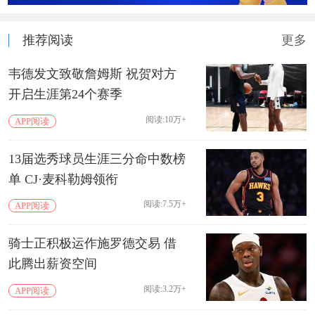
推荐阅读
更多
韦德发文致敬詹姆斯 祝贺对方
开启生涯第24个赛季
阅读:10万+
APP阅读
13届选秀球员生涯三分命中数榜
单 CJ·麦科勒姆领衔
阅读:7.5万+
APP阅读
骑士正积极运作施罗德交易 借
此腾出薪资空间
阅读:3.2万+
APP阅读