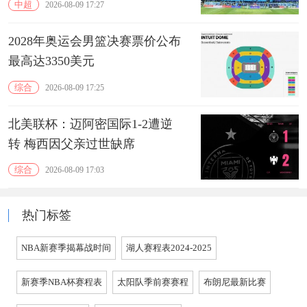
中超
2026-08-09 17:27
2028年奥运会男篮决赛票价公布
最高达3350美元
综合
2026-08-09 17:25
北美联杯：迈阿密国际1-2遭逆
转 梅西因父亲过世缺席
综合
2026-08-09 17:03
热门标签
NBA新赛季揭幕战时间
湖人赛程表2024-2025
新赛季NBA杯赛程表
太阳队季前赛赛程
布朗尼最新比赛