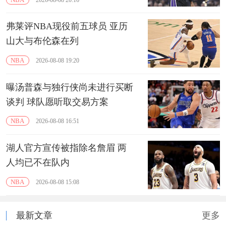
弗莱评NBA现役前五球员 亚历
山大与布伦森在列
NBA
2026-08-08 19:20
曝汤普森与独行侠尚未进行买断
谈判 球队愿听取交易方案
NBA
2026-08-08 16:51
湖人官方宣传被指除名詹眉 两
人均已不在队内
NBA
2026-08-08 15:08
最新文章
更多