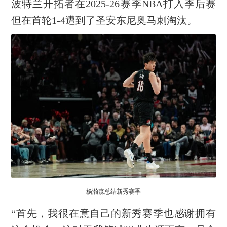
波特兰开拓者在2025-26赛季NBA打入季后赛
但在首轮1-4遭到了圣安东尼奥马刺淘汰。
杨瀚森总结新秀赛季
“首先，我很在意自己的新秀赛季也感谢拥有