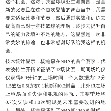
这个机会。这对于我篮球职业生涯而言，是全
新的比赛且在这个首次登陆的舞台当中，我需
要去适应比赛和节奏，然后通过实战和训练去
提高自己对于竞技篮球的理解，逐步去提升自
己的能力及填补不足的地方。这显然是一次非
常美妙的旅途，也非常感谢球队给我这样的机
会。”
技术统计显示，杨瀚森在NBA的首个赛季，代
表波特兰开拓者征战了43场比赛，期间场均仅
仅获得6.9分钟的上场时间，个人数据为2.2分
1.5篮板0.5助攻0.1抢断和0.2封盖，此外也在场
上容易面临失误和犯规的困扰，其赛季场均
0.7次失误和1.0次犯规是未来需要改进的地
方。另外，杨瀚森谈到了NBA和CBA的时候，