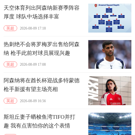
天空体育列出阿森纳新赛季阵容
厚度 球队中场选择丰富
英超
2026-08-09 17:18
热刺绝不会将罗梅罗出售给阿森
纳 枪手此前对球员展现兴趣
英超
2026-08-09 17:08
阿森纳将在酋长杯迎战多特蒙德
枪手新援有望主场亮相
英超
2026-08-09 16:56
斯坦丘妻子晒梭鱼湾TIFO并打
趣 我有点害怕你的这个表情