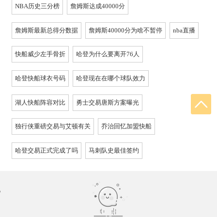
NBA历史三分榜
詹姆斯达成40000分
詹姆斯最新总得分数据
詹姆斯40000分为啥不暂停
nba直播
快船威少左手骨折
哈登为什么要离开76人
哈登快船球衣号码
哈登现在在哪个球队效力
湖人快船阵容对比
勇士交易唐斯方案曝光
独行侠重磅交易与艾顿有关
乔治回忆加盟快船
哈登交易正式完成了吗
马刺队史最佳签约