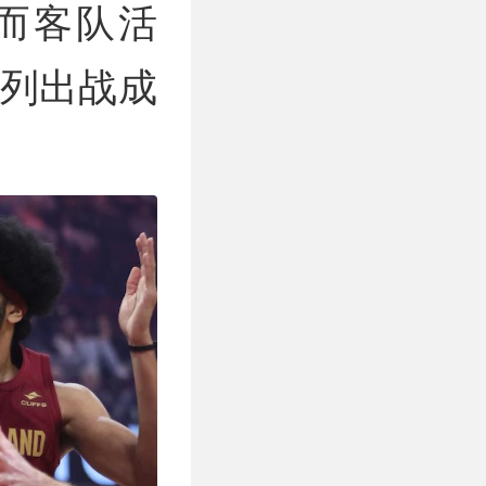
而客队活
暂列出战成