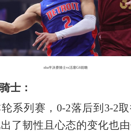
nba半决赛骑士vs活塞G6前瞻
骑士：
轮系列赛，0-2落后到3-2
现出了韧性且心态的变化也由