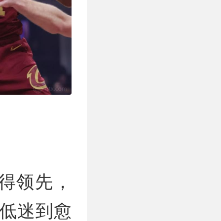
取得领先，
低迷到愈