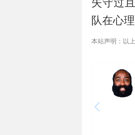
失守过
队在心理
本站声明：以