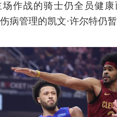
主场作战的骑士仍全员健康
伤病管理的凯文·许尔特仍