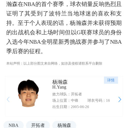
瀚森在NBA的首个赛季，球衣销量反响热烈且
证明了其受到了波特兰当地球迷的喜欢和支
持。至于个人表现的话，杨瀚森并未获得预期
的出战机会和上场时间但以G联赛球员的身份
入选今年NBA全明星新秀挑战赛并参与了NBA
季后赛的征程。
本站声明：以上部分图文来自网络，如涉及侵权请联系平台删除
详情
杨瀚森
H.Yang
效力球队：开拓者
场上位置：中锋
球衣号码：16
出生日期：2005-06-26
NBA
开拓者
杨瀚森