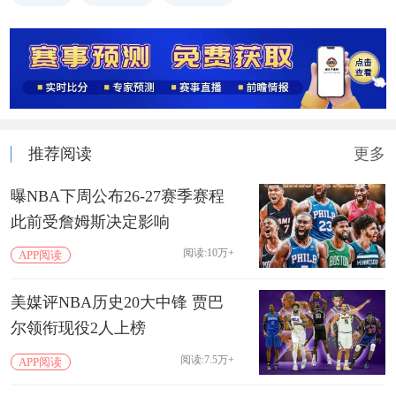
推荐阅读
更多
曝NBA下周公布26-27赛季赛程
此前受詹姆斯决定影响
阅读:10万+
APP阅读
美媒评NBA历史20大中锋 贾巴
尔领衔现役2人上榜
阅读:7.5万+
APP阅读