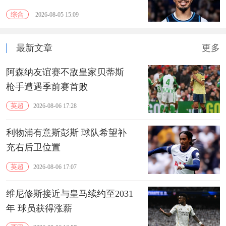
综合
2026-08-05 15:09
最新文章
更多
阿森纳友谊赛不敌皇家贝蒂斯
枪手遭遇季前赛首败
英超
2026-08-06 17:28
利物浦有意斯彭斯 球队希望补
充右后卫位置
英超
2026-08-06 17:07
维尼修斯接近与皇马续约至2031
年 球员获得涨薪