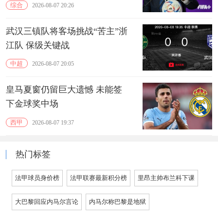
综合
2026-08-07 20:26
武汉三镇队将客场挑战“苦主”浙
江队 保级关键战
中超
2026-08-07 20:05
皇马夏窗仍留巨大遗憾 未能签
下金球奖中场
西甲
2026-08-07 19:37
热门标签
法甲球员身价榜
法甲联赛最新积分榜
里昂主帅布兰科下课
大巴黎回应内马尔言论
内马尔称巴黎是地狱