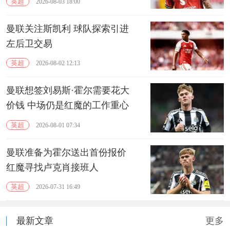
英超
2026-08-03 18:00
曼联关注斯凯利 球队探索引进
左后卫交易
英超
2026-08-02 12:13
曼联想签刘易斯·霍尔需要花大
价钱 中场仍是红魔的工作重心
英超
2026-08-01 07:34
曼联准备为霍尔送出首份报价
红魔寻找卢克肖接班人
英超
2026-07-31 16:49
最新文章
更多