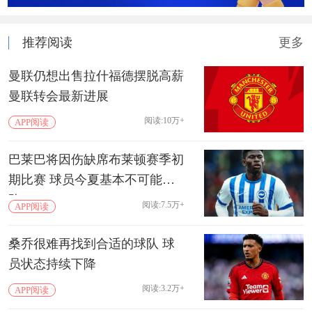
推荐阅读
更多
曼联仍想出售拉什福德摆脱高薪
曼联转会最新进展
阅读:10万+
APP阅读
巴莱巴将因伤缺席布莱顿赛季初
期比赛 球员今夏基本不可能离
队
阅读:7.5万+
APP阅读
桑乔很难再找到合适的球队 球
员状态持续下降
阅读:3.2万+
APP阅读