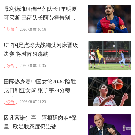
曝利物浦租借巴萨队长1年明夏
可买断 巴萨队长阿劳霍告别诺
坎普
英超
2026-08-08 10:16
U17国足点球大战淘汰河床晋级
决赛 将对阵阿森纳
综合
2026-08-08 09:35
国际热身赛中国女篮70-67险胜
尼日利亚女篮 张子宇24分穆萨
15分10板
综合
2026-08-07 21:23
因凡蒂诺狂喜：阿根廷肉麻“保
皇” 欧足联态度仍强硬