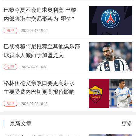
巴黎今夏不会追求奥利塞 巴黎
内部将潜在交易形容为“噩梦”
法甲
2026-07-17 19:20
巴黎将穆阿尼推荐至其他俱乐部
球员本人倾向于加盟尤文
法甲
2026-07-09 16:50
格林伍德父亲改口要更高薪水
主要受费内巴切更高报价影响
法甲
2026-07-08 16:25
最新文章
更多