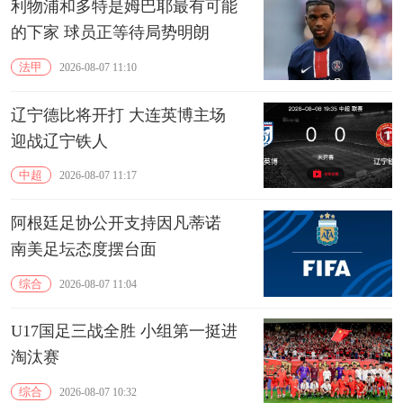
利物浦和多特是姆巴耶最有可能
的下家 球员正等待局势明朗
法甲
2026-08-07 11:10
辽宁德比将开打 大连英博主场
迎战辽宁铁人
中超
2026-08-07 11:17
阿根廷足协公开支持因凡蒂诺
南美足坛态度摆台面
综合
2026-08-07 11:04
U17国足三战全胜 小组第一挺进
淘汰赛
综合
2026-08-07 10:32