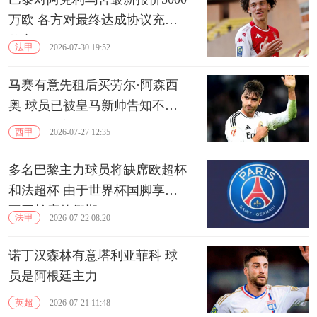
万欧 各方对最终达成协议充满
信心
法甲
2026-07-30 19:52
马赛有意先租后买劳尔·阿森西
奥 球员已被皇马新帅告知不在
未来计划之中
西甲
2026-07-27 12:35
多名巴黎主力球员将缺席欧超杯
和法超杯 由于世界杯国脚享受
不同长度的假期
法甲
2026-07-22 08:20
诺丁汉森林有意塔利亚菲科 球
员是阿根廷主力
英超
2026-07-21 11:48