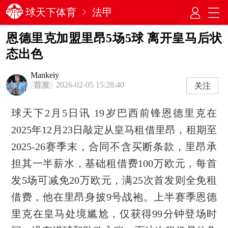
球天下体育
法甲
恩德里克加盟里昂5场5球 离开皇马后状
态出色
Mankeiy
首发
2026-02-05 15:28:40
关注
球天下2月5日讯 19岁巴西前锋恩德里克在
2025年12月23日敲定从皇马租借里昂，租期至
2025-26赛季末，合同不含买断条款，里昂承
担其一半薪水，基础租借费100万欧元，每首
发5场可减免20万欧元，满25次首发则全免租
借费，他在里昂身披9号战袍。上半赛季恩德
里克在皇马处境尴尬，仅获得99分钟登场时