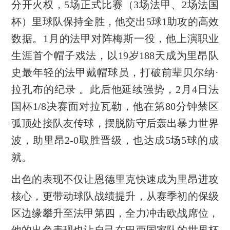
分开火权，5场正式比赛（3场法甲、2场法国
杯）里球队保持全胜，他交出5球1助攻的高效
数据。1月的法甲对阵梅斯一役，他上演职业
生涯首个帽子戏法，以19岁188天成为里昂队
史最年轻的法甲戴帽球员，打破前辈贝尔纳·
拉孔布的纪录 。此后他延续强势，2月4日法
国杯1/8决赛面对拉瓦勒，他在第80分钟禁区
弧顶处接队友传球，摆脱防守后轰出暴力世界
波，助里昂2-0取胜晋级，也达成5场5球的成
就。
出色的表现不仅让恩德里克快速成为里昂进攻
核心，更带动球队战绩提升，从赛季初的保级
区边缘攀升至法甲第四，全力冲击欧战席位，