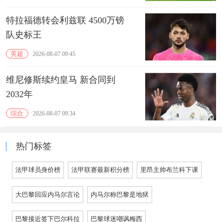
特拉福德转会利兹联 4500万镑
队史标王
英超
2026-08-07 09:45
维尼修斯续约皇马 新合同到
2032年
综合
2026-08-07 09:34
热门标签
法甲球员身价榜
法甲联赛最新积分榜
里昂主帅布兰科下课
大巴黎回应内马尔言论
内马尔称巴黎是地狱
巴黎接近签下巴尔科拉
巴黎球迷嘲讽梅西