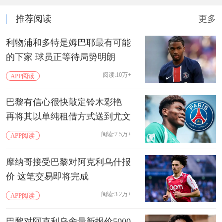
推荐阅读
更多
利物浦和多特是姆巴耶最有可能
的下家 球员正等待局势明朗
阅读:10万+
APP阅读
巴黎有信心很快敲定铃木彩艳
再将其以单纯租借方式送到尤文
阅读:7.5万+
APP阅读
摩纳哥接受巴黎对阿克利乌什报
价 这笔交易即将完成
阅读:3.2万+
APP阅读
巴黎对阿克利乌舍最新报价5000