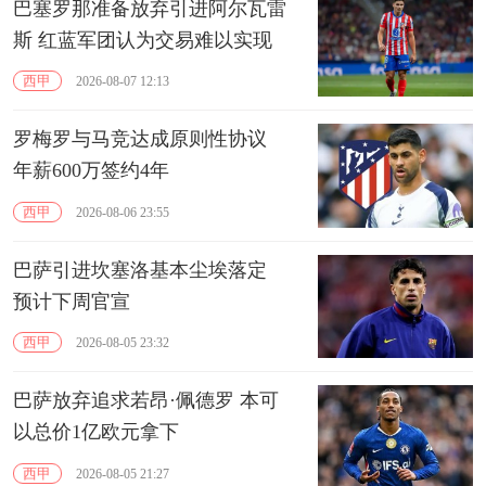
巴塞罗那准备放弃引进阿尔瓦雷
斯 红蓝军团认为交易难以实现
西甲
2026-08-07 12:13
罗梅罗与马竞达成原则性协议
年薪600万签约4年
西甲
2026-08-06 23:55
巴萨引进坎塞洛基本尘埃落定
预计下周官宣
西甲
2026-08-05 23:32
巴萨放弃追求若昂·佩德罗 本可
以总价1亿欧元拿下
西甲
2026-08-05 21:27