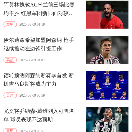
阿莫林执教AC米兰前三场比赛
均不胜 红黑军团新帅面对较大
压力
意甲
2026-08-09 01:19
伊尔迪兹希望加盟阿森纳 枪手
继续推动左边锋引援工作
英超
2026-08-09 01:07
德转预测阿森纳新赛季首发 新
援吉马良斯将成为主力
英超
2026-08-09 00:59
尤文将乔纳森-戴维列入可售名
单 球员表现不达预期
意甲
2026-08-09 00:51