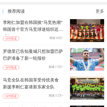
推荐阅读
更多
李刚仁加盟在韩国掀“马竞热潮”
韩国首个官方马竞球迷组织近期
成立
阅读:10万+
APP阅读
罗德里已告知曼城只想加盟巴萨
巴萨准备了新一轮报价
阅读:7.5万+
APP阅读
马竞全队在韩国享受传统美食
新援李刚仁宴请新东家全队
阅读:3.2万+
APP阅读