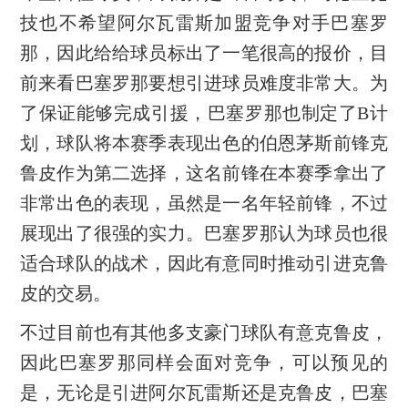
技也不希望阿尔瓦雷斯加盟竞争对手巴塞罗
那，因此给给球员标出了一笔很高的报价，目
前来看巴塞罗那要想引进球员难度非常大。为
了保证能够完成引援，巴塞罗那也制定了B计
划，球队将本赛季表现出色的伯恩茅斯前锋克
鲁皮作为第二选择，这名前锋在本赛季拿出了
非常出色的表现，虽然是一名年轻前锋，不过
展现出了很强的实力。巴塞罗那认为球员也很
适合球队的战术，因此有意同时推动引进克鲁
皮的交易。
不过目前也有其他多支豪门球队有意克鲁皮，
因此巴塞罗那同样会面对竞争，可以预见的
是，无论是引进阿尔瓦雷斯还是克鲁皮，巴塞