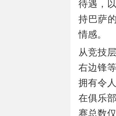
待遇，
持巴萨
情感。
从竞技
右边锋
拥有令人
在俱乐
赛总数仅