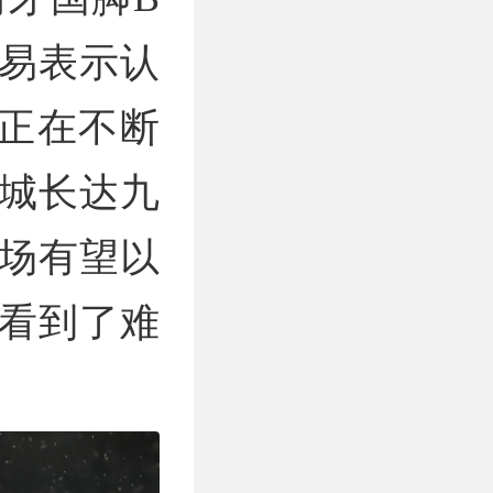
易表示认
正在不断
城长达九
中场有望以
看到了难