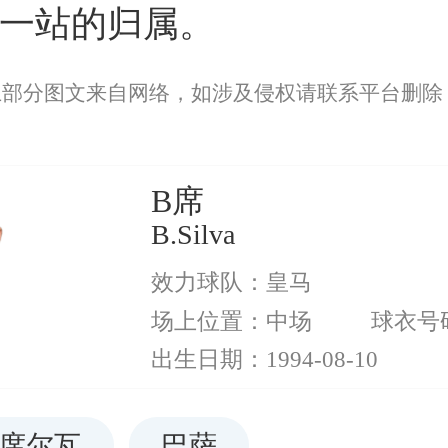
一站的归属。
上部分图文来自网络，如涉及侵权请联系平台删除
B席
B.Silva
效力球队：皇马
场上位置：中场
球衣号
出生日期：1994-08-10
-席尔瓦
巴萨