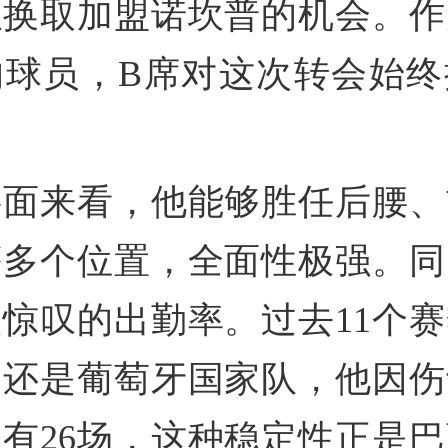
以换取加盟诺坎普的机会。作
的球员，B席对这次转会始终
层面来看，他能够胜任后腰、
等多个位置，全面性极强。同
惊叹的出勤率。过去11个
部还是葡萄牙国家队，他因伤
有26场，这种稳定性正是