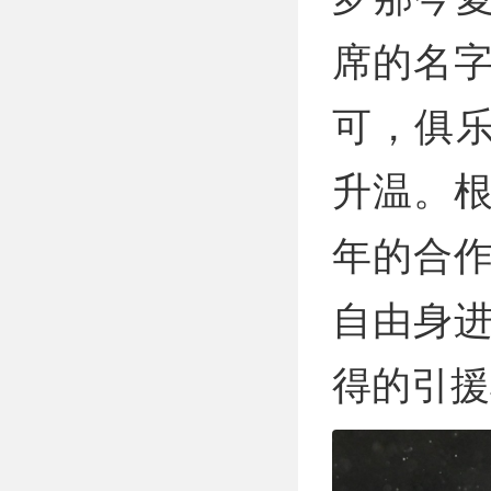
席的名
可，俱
升温。
年的合作
自由身
得的引援