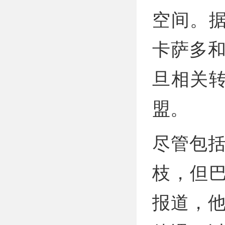
空间。
卡萨多
旦相关
盟。
尽管包
枝，但
报道，