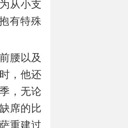
为从小支
抱有特殊
前腰以及
时，他还
赛季，无论
缺席的比
巴萨重建过