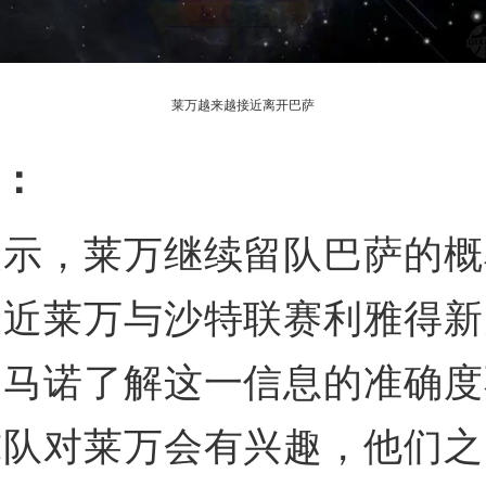
莱万越来越接近离开巴萨
：
表示，莱万继续留队巴萨的概
最近莱万与沙特联赛利雅得新
罗马诺了解这一信息的准确度
球队对莱万会有兴趣，他们之