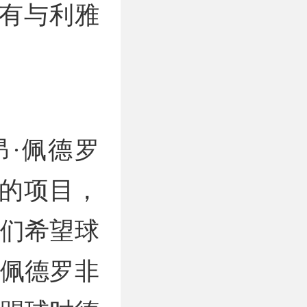
有与利雅
·佩德罗
新的项目，
他们希望球
·佩德罗非