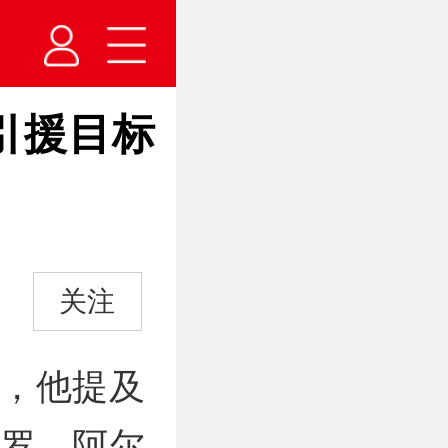
引援目标
关注
道，他提及
德罗、阿尔