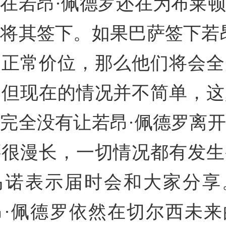
在若昂·佩德罗还在为布莱
将其签下。如果巴萨签下若
是正常价位，那么他们将会全
。但现在的情况并不简单，这
完全没有让若昂·佩德罗离
还很漫长，一切情况都有发生
马诺表示届时会和大家分享
昂·佩德罗依然在切尔西未来