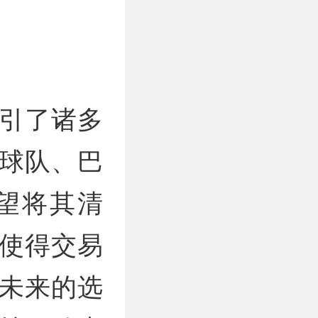
引了诸多
球队、巴
望将其清
使得交易
未来的选