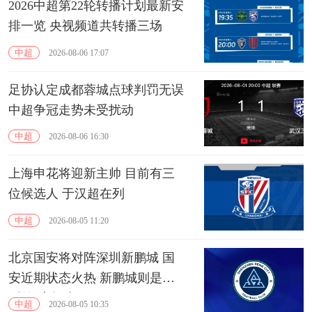
2026中超第22轮转播计划最新安
排一览 央视频道共转播三场
中超
2026-08-06 17:07
足协认定成都蓉城点球判罚无误
中超争冠走势未受扰动
中超
2026-08-06 16:30
上海申花将迎新主帅 目前有三
位候选人 于汉超在列
中超
2026-08-05 11:20
北京国安将对阵深圳新鹏城 国
安近期状态火热 新鹏城则是典
型的“客场虫”
中超
2026-08-05 10:35