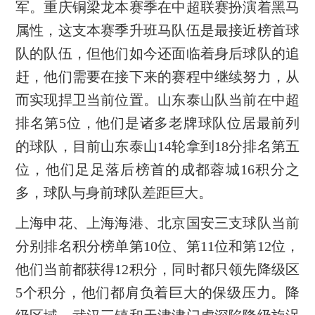
军。重庆铜梁龙本赛季在中超联赛扮演着黑马
属性，这支本赛季升班马队伍是最接近榜首球
队的队伍，但他们如今还面临着身后球队的追
赶，他们需要在接下来的赛程中继续努力，从
而实现捍卫当前位置。山东泰山队当前在中超
排名第5位，他们是诸多老牌球队位居最前列
的球队，目前山东泰山14轮拿到18分排名第五
位，他们足足落后榜首的成都蓉城16积分之
多，球队与身前球队差距巨大。
上海申花、上海海港、北京国安三支球队当前
分别排名积分榜单第10位、第11位和第12位，
他们当前都获得12积分，同时都只领先降级区
5个积分，他们都肩负着巨大的保级压力。降