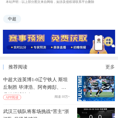
本站声明：以上部分图文来自网络，如涉及侵权请联系平台删除
中超
推荐阅读
更多
中超大连英博1-0辽宁铁人 斯坦
丘制胜 毕津浩、阿奇姆彭、严
鼎皓进球被吹
阅读:10万+
APP阅读
武汉三镇队将客场挑战“苦主”浙