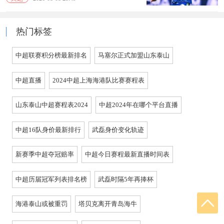
热门标签
中超联赛积分榜最新排名
马塞尔正式加盟山东泰山
中超直播
2024中超上海海港队比赛赛程表
山东泰山中超赛程表2024
中超2024年在哪个平台直播
中超16队身价最新排行
武磊身价变化轨迹
新赛季中超夺冠赔率
中超今日赛程最新直播时间表
中超历届冠军列表排名榜
武磊时隔5年再捧杯
海港泰山或被重罚
塔贝克离开青岛海牛