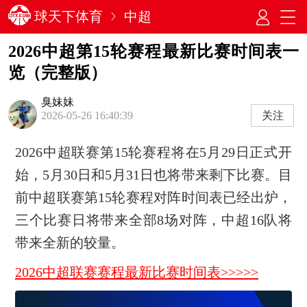
球天下体育
中超
2026中超第15轮赛程最新比赛时间表一
览（完整版）
臭妹妹
关注
2026-05-26 16:40:39
2026中超联赛第15轮赛程将在5月29日正式开
始，5月30日和5月31日也将带来剩下比赛。目
前中超联赛第15轮赛程对阵时间表已经出炉，
三个比赛日将带来全部8场对阵，中超16队将
带来全新的较量。
2026中超联赛赛程最新比赛时间表>>>>>