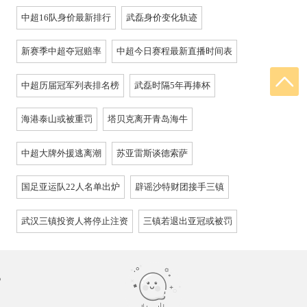
中超16队身价最新排行
武磊身价变化轨迹
新赛季中超夺冠赔率
中超今日赛程最新直播时间表
中超历届冠军列表排名榜
武磊时隔5年再捧杯
海港泰山或被重罚
塔贝克离开青岛海牛
中超大牌外援逃离潮
苏亚雷斯谈德索萨
国足亚运队22人名单出炉
辟谣沙特财团接手三镇
武汉三镇投资人将停止注资
三镇若退出亚冠或被罚