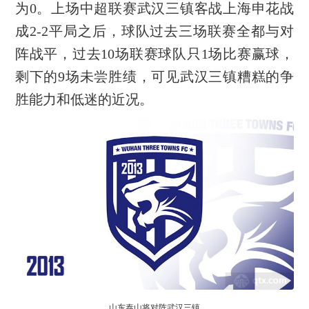
为0。上场中超联赛武汉三镇客战上海申花战
成2-2平局之后，球队过去三场联赛全都与对
阵战平，过去10场联赛球队只1场比赛赢球，
剩下的9场未尝胜绩，可见武汉三镇糟糕的争
胜能力和低迷的近况。
山东泰山将对阵武汉三镇