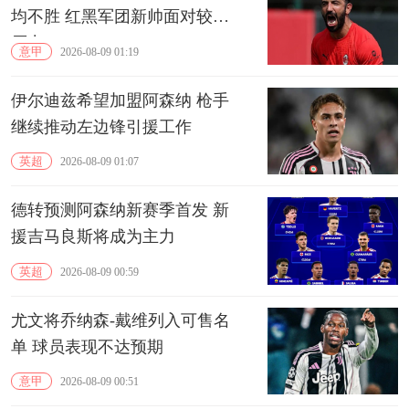
均不胜 红黑军团新帅面对较大
压力
意甲
2026-08-09 01:19
伊尔迪兹希望加盟阿森纳 枪手
继续推动左边锋引援工作
英超
2026-08-09 01:07
德转预测阿森纳新赛季首发 新
援吉马良斯将成为主力
英超
2026-08-09 00:59
尤文将乔纳森-戴维列入可售名
单 球员表现不达预期
意甲
2026-08-09 00:51