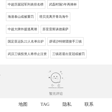
中超历届冠军列表排名榜
武磊时隔5年再捧杯
海港泰山或被重罚
塔贝克离开青岛海牛
中超大牌外援逃离潮
苏亚雷斯谈德索萨
国足亚运队22人名单出炉
辟谣沙特财团接手三镇
武汉三镇投资人将停止注资
三镇若退出亚冠或被罚
地图
TAG
隐私
联系