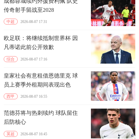
成都蓉城续约外援费利佩 队史
传奇射手留战至2028
中超
2026-08-07 17:31
欧足联：将继续抵制世界杯 因
凡蒂诺此前公开致歉
综合
2026-08-07 17:16
皇家社会有意租借恩德里克 球
员上赛季外租期间表现出色
西甲
2026-08-07 16:55
范德芬将与热刺续约 球队留住
后防核心
英超
2026-08-07 16:45