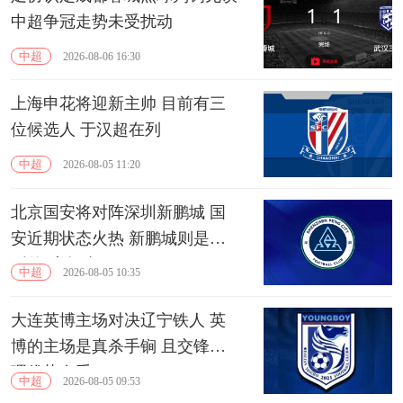
中超争冠走势未受扰动
中超
2026-08-06 16:30
上海申花将迎新主帅 目前有三
位候选人 于汉超在列
中超
2026-08-05 11:20
北京国安将对阵深圳新鹏城 国
安近期状态火热 新鹏城则是典
型的“客场虫”
中超
2026-08-05 10:35
大连英博主场对决辽宁铁人 英
博的主场是真杀手锏 且交锋心
理优势在手
中超
2026-08-05 09:53