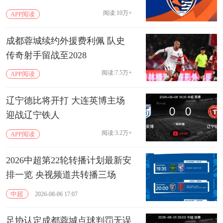
阅读:10万+
APP阅读
成都蓉城续约外援费利佩 队史
传奇射手留战至2028
阅读:7.5万+
APP阅读
辽宁德比将开打 大连英博主场
迎战辽宁铁人
阅读:3.2万+
APP阅读
2026中超第22轮转播计划最新安
排一览 央视频道共转播三场
中超
2026-08-06 17:07
足协认定成都蓉城点球判罚无误