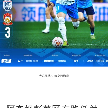
大连英博2-3青岛西海岸