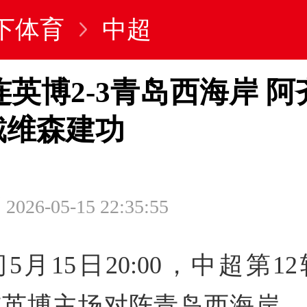
下体育
中超
英博2-3青岛西海岸 
戴维森建功
2026-05-15 22:35:55
5月15日20:00，中超第1
连英博主场对阵青岛西海岸。