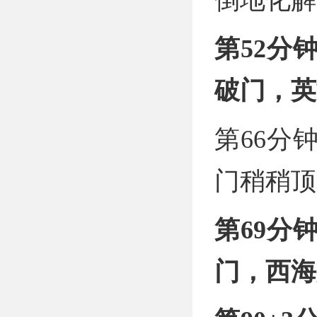
倒地化解
第52分
破门，英
第66分
门稍稍顶
第69分
门，西海