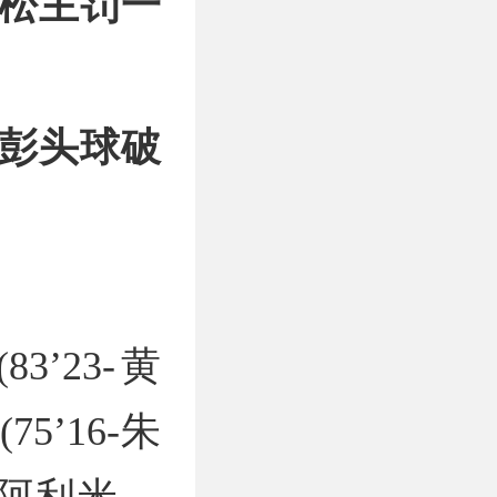
尔松主罚一
姆彭头球破
3’23-黄
5’16-朱