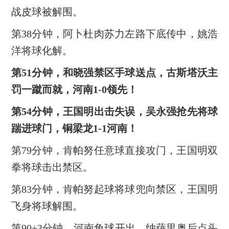
战皮球被解围。
第38分钟，阿卜杜肉苏力左路下底传中，姚浩
洋将球化解。
第51分钟，和晓强禁区手球送点，古斯塔沃主
罚一蹴而就，河南1-0领先！
第54分钟，王国明出击失误，吴永强抢先将球
踹进球门，铜梁龙1-1河南！
第79分钟，肯帕努任意球直接攻门，王国明双
拳将球击出禁区。
第83分钟，肯帕努起球将球兜向禁区，王国明
飞身将球解围。
第90+3分钟，河南角球开出，纳萨里奥后点头