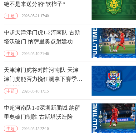
绝不是来送分的“软柿子“
中超
2026-05-21 17:40
中超天津津门虎1-2河南队 古斯
塔沃破门 纳萨里奥点射建功
中超
2026-05-19 21:46
天津津门虎将对阵河南队 天津
津门虎能否力挽狂澜拿下赛季主
场首胜
中超
2026-05-18 17:15
中超河南队1-0深圳新鹏城 纳萨
里奥破门制胜 古斯塔沃造险
中超
2026-05-15 22:10