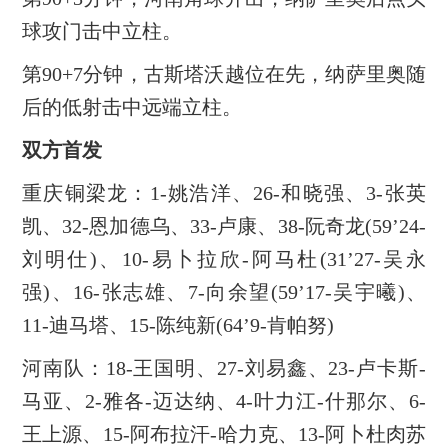
球攻门击中立柱。
第90+7分钟，古斯塔沃越位在先，纳萨里奥随
后的低射击中远端立柱。
双方首发
重庆铜梁龙：1-姚浩洋、26-和晓强、3-张英
凯、32-恩加德乌、33-卢康、38-阮奇龙(59’24-
刘明仕)、10-易卜拉欣-阿马杜(31’27-吴永
强)、16-张志雄、7-向余望(59’17-吴宇曦)、
11-迪马塔、15-陈纯新(64’9-肯帕努)
河南队：18-王国明、27-刘易鑫、23-卢卡斯-
马亚、2-雅各-迈达纳、4-叶力江-什那尔、6-
王上源、15-阿布拉汗-哈力克、13-阿卜杜肉苏