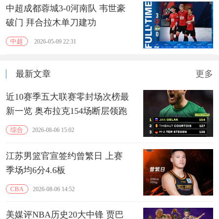
中超成都蓉城3-0河南队 韦世豪
破门 拜合拉木单刀建功
中超
2026-05-09 22:31
最新文章
更多
近10赛季五大联赛零封场次榜最
新一览 奥布拉克154场断层领跑
综合
2026-08-06 15:02
江苏男篮官宣签约曾繁日 上赛
季场均6分4.6板
CBA
2026-08-06 14:52
美媒评NBA历史20大中锋 贾巴