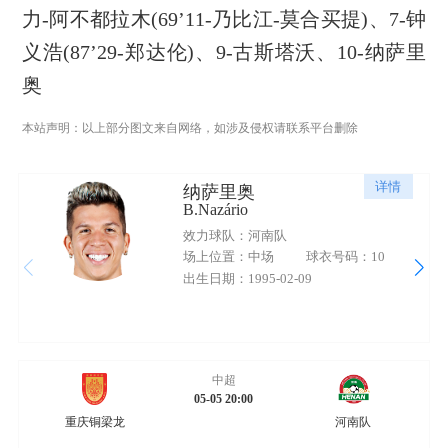
力-阿不都拉木(69’11-乃比江-莫合买提)、7-钟
义浩(87’29-郑达伦)、9-古斯塔沃、10-纳萨里
奥
本站声明：以上部分图文来自网络，如涉及侵权请联系平台删除
详情
纳萨里奥
B.Nazário
效力球队：河南队
场上位置：中场
球衣号码：10
出生日期：1995-02-09
中超
05-05 20:00
重庆铜梁龙
河南队