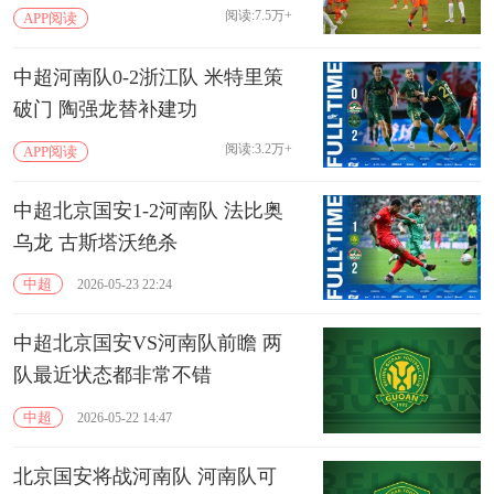
阅读:7.5万+
APP阅读
中超河南队0-2浙江队 米特里策
破门 陶强龙替补建功
阅读:3.2万+
APP阅读
中超北京国安1-2河南队 法比奥
乌龙 古斯塔沃绝杀
中超
2026-05-23 22:24
中超北京国安VS河南队前瞻 两
队最近状态都非常不错
中超
2026-05-22 14:47
北京国安将战河南队 河南队可