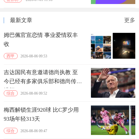
最新文章
更多
姆巴佩官宣恋情 事业爱情双丰
收
西甲
2026-08-06 09:53
吉达国民有意邀请德尚执教 至
今已经有多家俱乐部和德尚传出
绯闻
综合
2026-08-06 09:52
梅西解锁生涯920球 比C罗少用
93场年轻313天
综合
2026-08-06 09:47