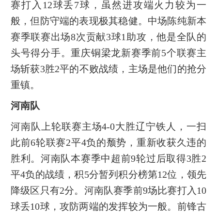
赛打入12球丢7球，虽然进攻端火力较为一
般，但防守端的表现极其稳健。中场陈纯新本
赛季联赛出场8次贡献3球1助攻，他是全队的
头号得分手。重庆铜梁龙新赛季前5个联赛主
场斩获3胜2平的不败战绩，主场是他们的抢分
重镇。
河南队
河南队上轮联赛主场4-0大胜辽宁铁人，一扫
此前6轮联赛2平4负的颓势，重新收获久违的
胜利。河南队本赛季中超前9轮过后取得3胜2
平4负的战绩，积5分暂列积分榜第12位，领先
降级区只有2分。河南队赛季前9场比赛打入10
球丢10球，攻防两端的发挥较为一般。前锋古