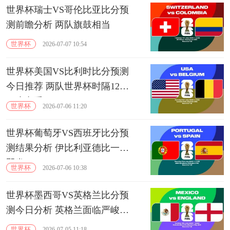
世界杯瑞士VS哥伦比亚比分预
测前瞻分析 两队旗鼓相当
世界杯
2026-07-07 10:54
世界杯美国VS比利时比分预测
今日推荐 两队世界杯时隔12年
再度交手
世界杯
2026-07-06 11:20
世界杯葡萄牙VS西班牙比分预
测结果分析 伊比利亚德比一触
即发
世界杯
2026-07-06 10:38
世界杯墨西哥VS英格兰比分预
测今日分析 英格兰面临严峻考
验
世界杯
2026-07-05 11:18