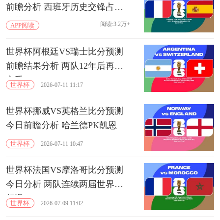
前瞻分析 西班牙历史交锋占据
优势
阅读:3.2万+
APP阅读
世界杯阿根廷VS瑞士比分预测
前瞻结果分析 两队12年后再度
交手
世界杯
2026-07-11 11:17
世界杯挪威VS英格兰比分预测
今日前瞻分析 哈兰德PK凯恩
世界杯
2026-07-11 10:47
世界杯法国VS摩洛哥比分预测
今日分析 两队连续两届世界杯
相遇
世界杯
2026-07-09 11:02