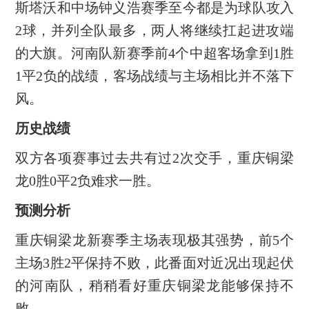
斯塔沃和中场钟义浩赛季至今都是为球队攻入
2球，并列全队最多，两人将继续扛起进攻端
的大旗。河南队新赛季前4个中超客场拿到1胜
1平2负的战绩，客场战绩与主场相比并不落下
风。
历史战绩
双方各项赛事过去共有过2次交手，重庆铜梁
龙0胜0平2负难求一胜。
预测分析
重庆铜梁龙新赛季主场表现极其强势，前5个
主场3胜2平保持不败，此番面对近况出现起伏
的河南队，稍稍看好重庆铜梁龙能够保持不
败。