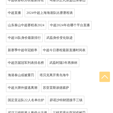
中超联赛积分榜最新排名
马塞尔正式加盟山东泰山
中超直播
2024中超上海海港队比赛赛程表
山东泰山中超赛程表2024
中超2024年在哪个平台直播
中超16队身价最新排行
武磊身价变化轨迹
新赛季中超夺冠赔率
中超今日赛程最新直播时间表
中超历届冠军列表排名榜
武磊时隔5年再捧杯
海港泰山或被重罚
塔贝克离开青岛海牛
中超大牌外援逃离潮
苏亚雷斯谈德索萨
国足亚运队22人名单出炉
辟谣沙特财团接手三镇
武汉三镇投资人将停止注资
三镇若退出亚冠或被罚