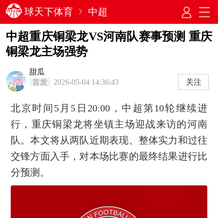
球天下体育
中超
中超重庆铜梁龙VS河南队赛事预测 重庆
铜梁龙主场强势
甜瓜
首发
2026-05-04 14:36:43
关注
北京时间5月5日20:00，中超第10轮继续进
行，重庆铜梁龙将坐镇主场迎战来访的河南
队。本文将从两队近期表现、整体实力和过往
交锋方面入手，对本场比赛的最终结果进行比
分预测。