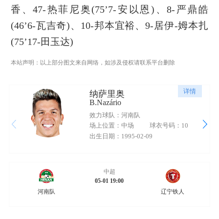
香、47-热菲尼奥(75’7-安以恩)、8-严鼎皓
(46’6-瓦吉奇)、10-邦本宜裕、9-居伊-姆本扎
(75’17-田玉达)
本站声明：以上部分图文来自网络，如涉及侵权请联系平台删除
详情
纳萨里奥
B.Nazário
效力球队：河南队
场上位置：中场
球衣号码：10
出生日期：1995-02-09
中超
05-01 19:00
河南队
辽宁铁人