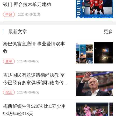
破门 拜合拉木单刀建功
中超
2026-05-09 22:31
最新文章
更多
姆巴佩官宣恋情 事业爱情双丰
收
西甲
2026-08-06 09:53
吉达国民有意邀请德尚执教 至
今已经有多家俱乐部和德尚传出
绯闻
综合
2026-08-06 09:52
梅西解锁生涯920球 比C罗少用
93场年轻313天