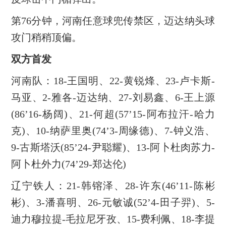
第76分钟，河南任意球兜传禁区，迈达纳头球
攻门稍稍顶偏。
双方首发
河南队：18-王国明、22-黄锐烽、23-卢卡斯-
马亚、2-雅各-迈达纳、27-刘易鑫、6-王上源
(86’16-杨阔)、21-何超(57’15-阿布拉汗-哈力
克)、10-纳萨里奥(74’3-周缘德)、7-钟义浩、
9-古斯塔沃(85’24-尹聪耀)、13-阿卜杜肉苏力-
阿卜杜外力(74’29-郑达伦)
辽宁铁人：21-韩镕泽、28-许东(46’11-陈彬
彬)、3-潘喜明、26-元敏诚(52’4-田子羿)、5-
迪力穆拉提-毛拉尼牙孜、15-费利佩、18-李提