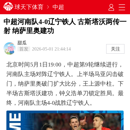
球天下体育
中超
中超河南队4-0辽宁铁人 古斯塔沃两传一
射 纳萨里奥建功
甜瓜
首发
2026-05-01 21:44:14
关注
北京时间5月1日19:00，中超第9轮继续进行，
河南队主场对阵辽宁铁人。上半场马亚闪击破
门，纳萨里奥破门扩大比分，王上源中柱。下
半场古斯塔沃建功，钟义浩单刀锁定胜局。最
终，河南队主场4-0战胜辽宁铁人。