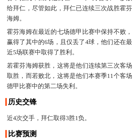
给拜仁，尽管如此，拜仁已连续三次战胜霍芬
海姆。
霍芬海姆在最近的七场德甲比赛中保持不败，
赢得了其中的6场，且仅丢了4球，他们还在最
近5场联赛中取得了胜利。
若霍芬海姆获胜，这将是他们连续第三次客场
取胜，而若败北，这将是他们本赛季11个客场
德甲比赛中的第二场失利。
历史交锋
近4次交手，拜仁取得3胜1负。
比赛预测