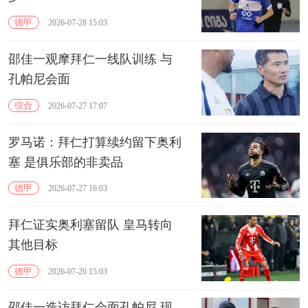
德甲
2026-07-28 15:03
邵佳一观摩拜仁一线队训练 与
孔帕尼会面
综合
2026-07-27 17:07
罗马诺：拜仁打算续约留下奥利
塞 是俱乐部的非卖品
德甲
2026-07-27 16:03
拜仁证实奥利塞留队 皇马转向
其他目标
德甲
2026-07-26 15:03
邵佳一造访拜仁会面孔帕尼 现