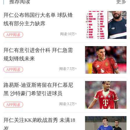
推荐阅读
更多
拜仁公布韩国行大名单 球队锋
线有部分主力缺席
阅读:10万+
APP阅读
拜仁有意引进舍什科 拜仁急需
规划锋线未来
阅读:7.5万+
APP阅读
路易斯-迪亚斯将留在拜仁慕尼
黑 沙特豪门希望引进球员
阅读:3.2万+
APP阅读
拜仁关注KK弟欧战首秀 未满18
岁