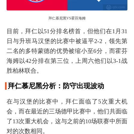
拜仁慕尼黑VS霍芬海姆
目前，拜仁以51分排名榜首，但他们在1月31
日与升班马汉堡的比赛中被逼平2-2，领先第
二名的多特蒙德的优势被缩小至6分，而霍芬
海姆以42分排在第三位，上周六他们以3-1战
胜柏林联合。
拜仁慕尼黑分析：防守出现波动
在与汉堡的比赛中，拜仁面临了5次重大机
会，而在最近的三场德甲比赛中，他们共面临
了13次重大机会，这与之前的10场联赛中所面
对的次数相同。