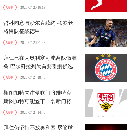
德甲
2026-07-29 16:18
哲科同意与沙尔克续约 40岁老
将留队征战德甲
德甲
2026-07-26 21:48
拜仁已在为奥利塞可能离队做准
备 巴尔科拉‌列为首要引援候选
德甲
2026-07-24 18:46
斯图加特关注曼联门将维特克
斯图加特可能签下一名新门将
德甲
2026-07-24 14:40
拜仁仍坚持不放奥利塞 尽管球