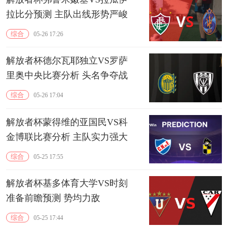
拉比分预测 主队出线形势严峻
综合
05-26 17:26
解放者杯德尔瓦耶独立VS罗萨
里奥中央比赛分析 头名争夺战
综合
05-26 17:04
解放者杯蒙得维的亚国民VS科
金博联比赛分析 主队实力强大
综合
05-25 17:55
解放者杯基多体育大学VS时刻
准备前瞻预测 势均力敌
综合
05-25 17:44