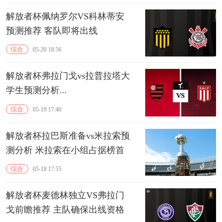
解放者杯佩纳罗尔VS科林蒂安
预测推荐 客队即将出线
综合
05-20 18:56
解放者杯弗拉门戈vs拉普拉塔大
学生预测分析...
综合
05-19 17:40
解放者杯拉巴斯准备vs米拉索预
测分析 米拉索在小组占据榜首
综合
05-18 17:55
解放者杯麦德林独立VS弗拉门
戈前瞻推荐 主队确保出线资格