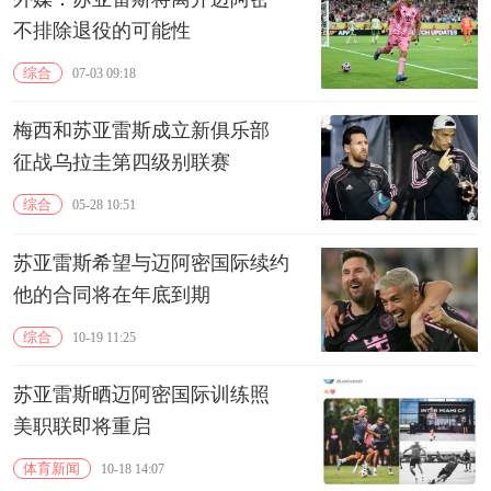
不排除退役的可能性
综合
07-03 09:18
梅西和苏亚雷斯成立新俱乐部
征战乌拉圭第四级别联赛
综合
05-28 10:51
苏亚雷斯希望与迈阿密国际续约
他的合同将在年底到期
综合
10-19 11:25
苏亚雷斯晒迈阿密国际训练照
美职联即将重启
体育新闻
10-18 14:07