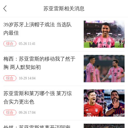
苏亚雷斯相关消息
39岁苏牙上演帽子戏法 当选队
内最佳
综合
05-26 11:41
梅西：苏亚雷斯的移动我了然于
胸 两人默契如初
综合
10-29 14:04
苏亚雷斯和莱万哪个强 莱万综
合实力更出色
综合
09-26 17:04
外媒：苏亚雷斯将离开迈阿密