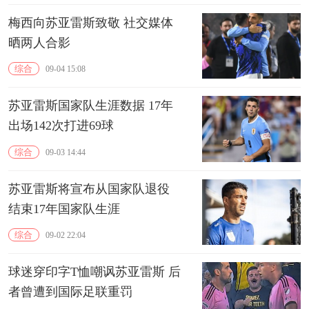
梅西向苏亚雷斯致敬 社交媒体
晒两人合影
综合
09-04 15:08
苏亚雷斯国家队生涯数据 17年
出场142次打进69球
综合
09-03 14:44
苏亚雷斯将宣布从国家队退役
结束17年国家队生涯
综合
09-02 22:04
球迷穿印字T恤嘲讽苏亚雷斯 后
者曾遭到国际足联重罚